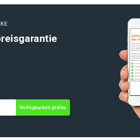
EKE
reisgarantie
t
Verfügbarkeit prüfen