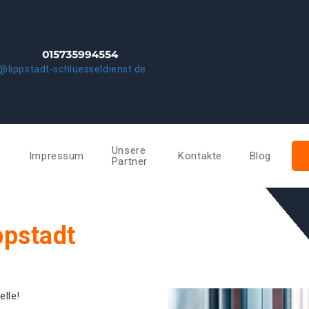
@lippstadt-schluesseldienst.de
Unsere
e
Impressum
Kontakte
Blog
Partner
ppstadt
elle!